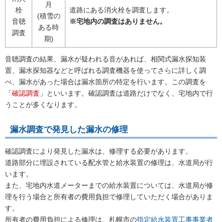
月
栓
道路にある消火栓を調査します。
(積雪の
音聴
※宅地内の調査はありません。
ある時
調査
期)
音聴調査の結果、漏水が疑われる音があれば、相関式漏水探知装
置、漏水探知器などと呼ばれる調査機器を使ってさらに詳しく調
べ、漏水があった場合は漏水箇所の特定を行います。この調査を
「
確認調査
」といいます。確認調査は道路だけでなく、宅地内で行
うことが多くなります。
漏水調査で発見した漏水の修理
確認調査により発見した漏水は、修理する必要があります。
道路部分に埋設されている配水管と給水装置の修理は、水道局が行
います。
また、宅地内水道メーターまでの給水装置については、水道局が修
理を行う場合と所有者の費用負担で修理していただく場合がありま
す。
所有者の費用負担による修理は、札幌市の
指定給水装置工事事業者