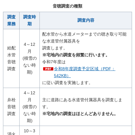
音聴調査の種類
調査
調査時
調査内容
業務
期
配水管から水道メーターまでの聴き取り可能
な水道管付属器具を
4～12
給配
調査します。
月
水管
※宅地内の調査を頻繁に行います。
(積雪の
音聴
令和7年度は
ない時
調査
令和8年度調査予定区域（PDF：
期)
542KB）
に従い調査を実施します。
4～12
弁栓
月
主に道路にある水道管付属器具を調査しま
音聴
(積雪の
す。
調査
ない時
※宅地内の調査はほとんどありません。
期)
10～3
消火