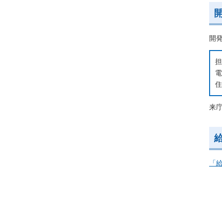
開
担
電
住
来
「