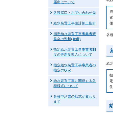
届出について
担
各種窓口・お問い合わせ先
電
住
給水装置工事設計施工指針
指定給水装置工事事業者研
各
修会の資料(参考)
指定給水装置工事事業者制
度の更新制導入について
給
指定給水装置工事事業者の
指定の状況
給水装置工事に関連する各
電
種様式について
住
各種申込書の様式が変わり
ます