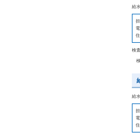
給
電
住
検
検査
給
電
住