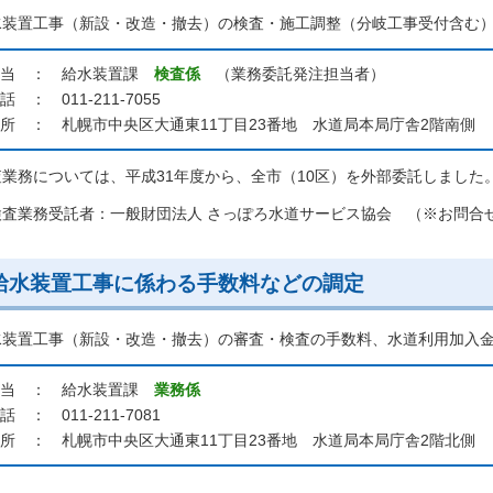
水装置工事（新設・改造・撤去）の検査・施工調整（分岐工事受付含む
担当 ： 給水装置課
検査係
（業務委託発注担当者）
話 ： 011-211-7055
所 ： 札幌市中央区大通東11丁目23番地 水道局本局庁舎2階南側
査業務については、平成31年度から、全市（10区）を外部委託しました
業務受託者：一般財団法人 さっぽろ水道サービス協会 （※お問合せ先：0
給水装置工事に係わる手数料などの調定
水装置工事（新設・改造・撤去）の審査・検査の手数料、水道利用加入
担当 ： 給水装置課
業務係
話 ： 011-211-7081
所 ： 札幌市中央区大通東11丁目23番地 水道局本局庁舎2階北側