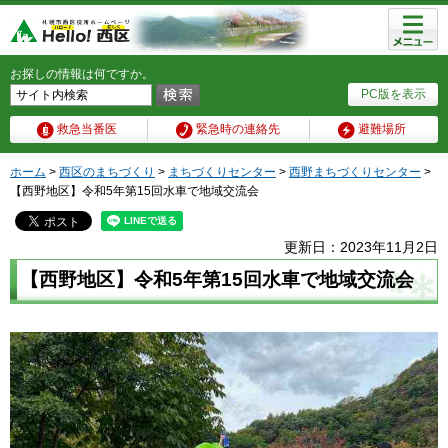
メニュ
ー
お探しの情報は何ですか。
PC版を表示
救急当番医
緊急時の連絡先
避難場所
ホーム
>
西区のまちづくり
>
まちづくりセンター
>
西野まちづくりセンター
>
【西野地区】令和5年第15回水車で地域交流会
更新日：2023年11月2日
【西野地区】令和5年第15回水車で地域交流会