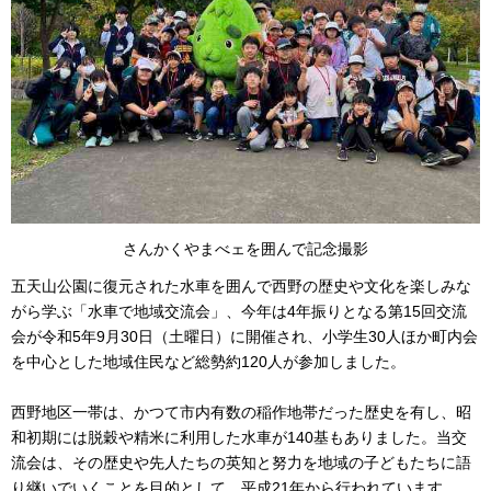
さんかくやまべェを囲んで記念撮影
五天山公園に復元された水車を囲んで西野の歴史や文化を楽しみな
がら学ぶ「水車で地域交流会」、今年は4年振りとなる第15回交流
会が令和5年9月30日（土曜日）に
開催され、小学生30人ほか町内会
を中心とした
地域住民など総勢約120人が参加しました。
西野地区一帯は、かつて市内有数の稲作地帯だった歴史を有し、昭
和初期には脱穀や精米に利用した水車が140基もありました。当交
流会は、その歴史や先人たちの英知と努力を地域の子どもたちに語
り継いでいくことを目的として、平成21年から行われています。