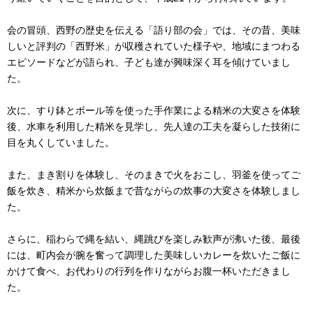
会の冒頭、西野の歴史を伝える「語り部の会」では、その昔、美味
しいと評判の「西野米」が収穫されていた様子や、地域にまつわる
エピソードなどが語られ、子ども達が興味深く耳を傾けていまし
た。
次に、すり鉢とボール等を使った
手作業による精米の大変さを体験
後、水車を利用した精米を見学し、先人達の工夫を凝らした技術に
目を丸くしていました。
また、まき割りを体験し、そのまきで火をおこし、羽釜を使ってご
飯を炊き、精米から炊飯まで昔ながらの炊事の大変さを体験しまし
た。
さらに、稲わらで縄を結い、縄跳びを楽しみ歓声が沸いた後、最後
には、
町内会が腕を奮って調理し
た美味しいカレーを炊いたご飯に
かけて食べ、お代わりの行列を作りながらお腹一杯いただきまし
た。