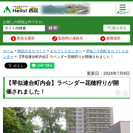
メニュ
ー
お探しの情報は何ですか。
PC版を表示
救急当番医
緊急時の連絡先
避難場所
ホーム
>
西区のまちづくり
>
まちづくりセンター
>
琴似二十四軒まちづくりセ
ンター
> 【琴似連合町内会】ラベンダー花穂狩りが開催されました！
更新日：2024年7月8日
【琴似連合町内会】ラベンダー花穂狩りが開
催されました！