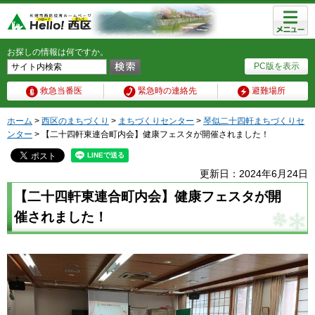
メニュ
ー
お探しの情報は何ですか。
PC版を表示
救急当番医
緊急時の連絡先
避難場所
ホーム
>
西区のまちづくり
>
まちづくりセンター
>
琴似二十四軒まちづくりセ
ンター
> 【二十四軒東連合町内会】健康フェスタが開催されました！
更新日：2024年6月24日
【二十四軒東連合町内会】健康フェスタが開
催されました！