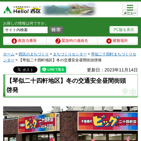
メニュ
ー
お探しの情報は何ですか。
PC版を表示
救急当番医
緊急時の連絡先
避難場所
ホーム
>
西区のまちづくり
>
まちづくりセンター
>
琴似二十四軒まちづくりセ
ンター
> 【琴似二十四軒地区】冬の交通安全昼間街頭啓発
更新日：2023年11月14日
【琴似二十四軒地区】冬の交通安全昼間街頭
啓発