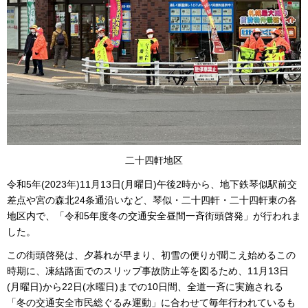
二十四軒地区
令和5年(2023年)11月13日(月曜日)午後2時から、地下鉄琴似駅前交
差点や宮の森北24条通沿いなど、琴似・二十四軒・二十四軒東の各
地区内で、「令和5年度冬の交通安全昼間一斉街頭啓発」が行われま
した。
この街頭啓発は、夕暮れが早まり、初雪の便りが聞こえ始めるこの
時期に、凍結路面でのスリップ事故防止等を図るため、11月13日
(月曜日)から22日(水曜日)までの10日間、全道一斉に実施される
「冬の交通安全市民総ぐるみ運動」に合わせて毎年行われているも