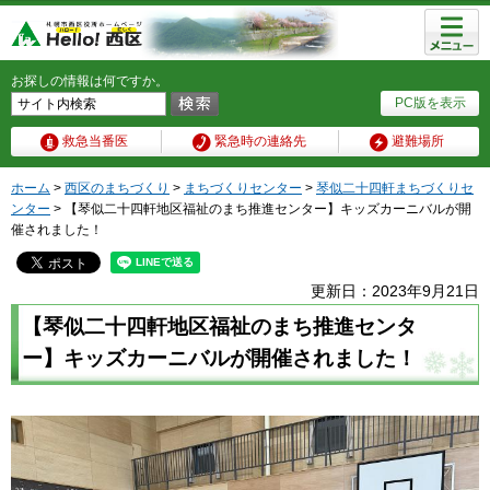
メニュ
ー
お探しの情報は何ですか。
PC版を表示
救急当番医
緊急時の連絡先
避難場所
ホーム
>
西区のまちづくり
>
まちづくりセンター
>
琴似二十四軒まちづくりセ
ンター
> 【琴似二十四軒地区福祉のまち推進センター】キッズカーニバルが開
催されました！
更新日：2023年9月21日
【琴似二十四軒地区福祉のまち推進センタ
ー】キッズカーニバルが開催されました！