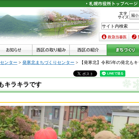
文字サイズ
縮小
救急当番医
緊急
センター
>
発寒北まちづくりセンター
> 【発寒北】令和5年の発北も
もキラキラです