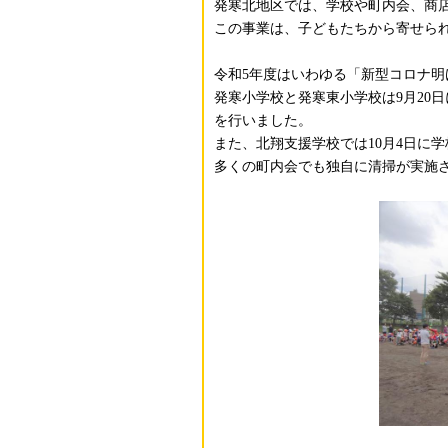
発寒北地区では、学校や町内会、商店
この事業は、子どもたちから寄せら
令和5年度はいわゆる「新型コロナ明け
発寒小学校と発寒東小学校は9月20
を行いました。
また、北翔支援学校では10月4日に
多くの町内会でも独自に清掃が実施