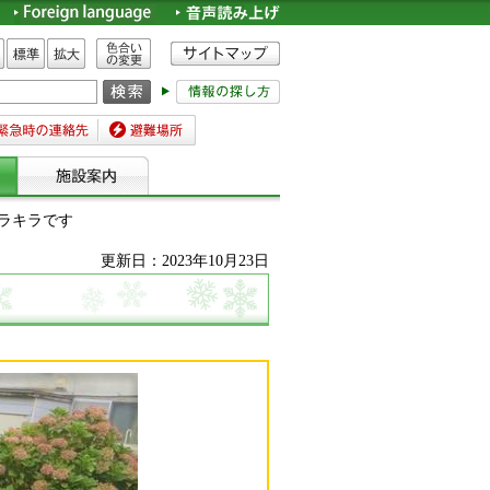
色合いの変更
標準
拡大
時の連絡先
避難場所
キラキラです
更新日：2023年10月23日