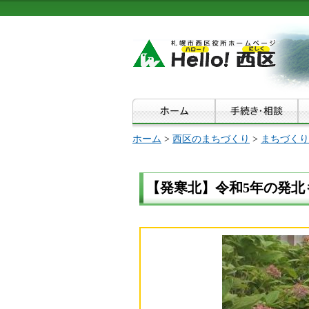
ホーム
>
西区のまちづくり
>
まちづくり
【発寒北】令和5年の発北