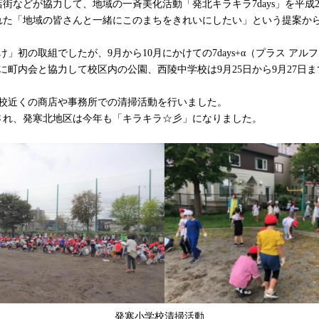
街などが協力して、地域の一斉美化活動「発北キラキラ7days」を平成
れた「地域の皆さんと一緒にこのまちをきれいにしたい」という提案か
」初の取組でしたが、9月から10月にかけての7days+α（プラス ア
日に町内会と協力して校区内の公園、西陵中学校は9月25日から9月27日
学校近くの商店や事務所での清掃活動を行いました。
され、発寒北地区は今年も「キラキラ☆彡」になりました。
発寒小学校清掃活動