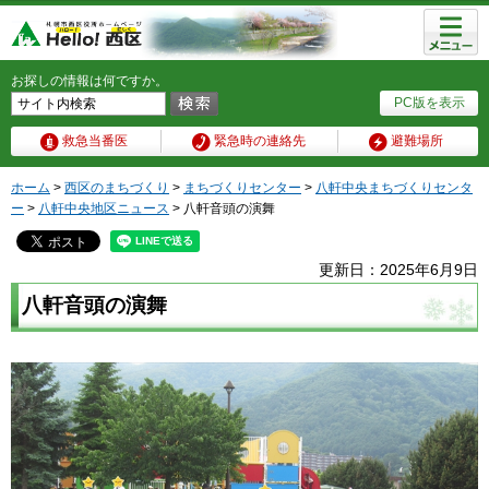
メニュ
ー
お探しの情報は何ですか。
PC版を表示
救急当番医
緊急時の連絡先
避難場所
ホーム
>
西区のまちづくり
>
まちづくりセンター
>
八軒中央まちづくりセンタ
ー
>
八軒中央地区ニュース
> 八軒音頭の演舞
更新日：2025年6月9日
八軒音頭の演舞