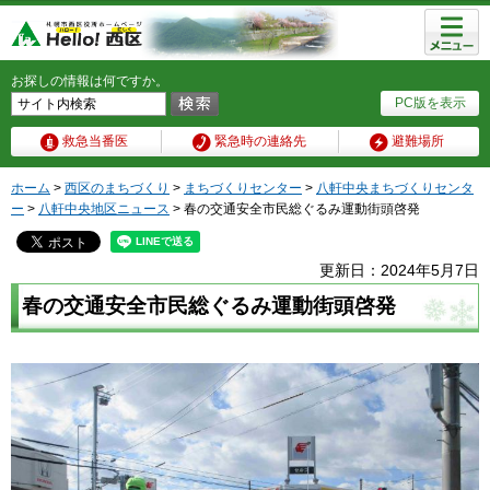
メニュ
ー
お探しの情報は何ですか。
PC版を表示
救急当番医
緊急時の連絡先
避難場所
ホーム
>
西区のまちづくり
>
まちづくりセンター
>
八軒中央まちづくりセンタ
ー
>
八軒中央地区ニュース
> 春の交通安全市民総ぐるみ運動街頭啓発
更新日：2024年5月7日
春の交通安全市民総ぐるみ運動街頭啓発