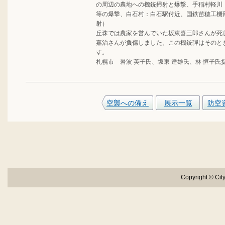
の周辺の農地への機銃掃射と爆撃、手稲村軽川
等の爆撃、白石村：白石駅付近、国鉄苗穂工機
射）
丘珠では農家を営んでいた坂東喜三郎さんが死
嘉治さんが負傷しました。この機銃弾はそのと
す。
札幌市 岩波 英子氏、坂東 達雄氏、林 恒子氏
空襲への備え
展示一覧
防空
Copyright © City