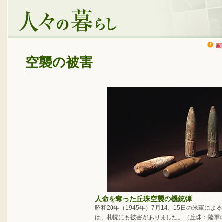
画
空襲の被害
人命を奪った丘珠空襲の機銃弾
昭和20年（1945年）7月14、15日の米軍に
は、札幌にも被害がありました。（丘珠：陸軍