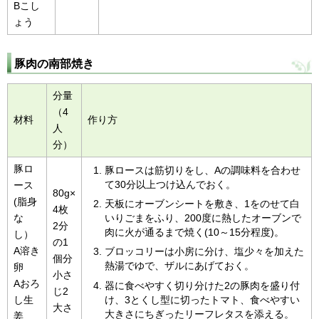
Bこし
ょう
豚肉の南部焼き
分量
（4
材料
作り方
人
分）
豚ロ
豚ロースは筋切りをし、Aの調味料を合わせ
て30分以上つけ込んでおく。
ース
80g×
(脂身
天板にオーブンシートを敷き、1をのせて白
4枚
な
いりごまをふり、200度に熱したオーブンで
2分
肉に火が通るまで焼く(10～15分程度)。
し）
の1
A溶き
ブロッコリーは小房に分け、塩少々を加えた
個分
熱湯でゆで、ザルにあげておく。
卵
小さ
Aおろ
器に食べやすく切り分けた2の豚肉を盛り付
じ2
け、3とくし型に切ったトマト、食べやすい
し生
大さ
大きさにちぎったリーフレタスを添える。
姜