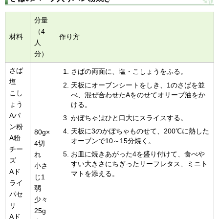
分量
（4
材料
作り方
人
分）
さば
さばの両面に、塩・こしょうをふる。
塩
天板にオーブンシートをしき、1のさばを並
こし
べ、混ぜ合わせたAをのせてオリーブ油をか
ょう
ける。
Aパ
かぼちゃはひと口大にスライスする。
ン粉
天板に3のかぼちゃものせて、200℃に熱した
80g×
A粉
オーブンで10～15分焼く。
4切
チー
お皿に焼きあがった4を盛り付けて、食べや
れ
ズ
すい大きさにちぎったリーフレタス、ミニト
小さ
Aド
マトを添える。
じ1
ライ
弱
パセ
少々
リ
25g
Aド