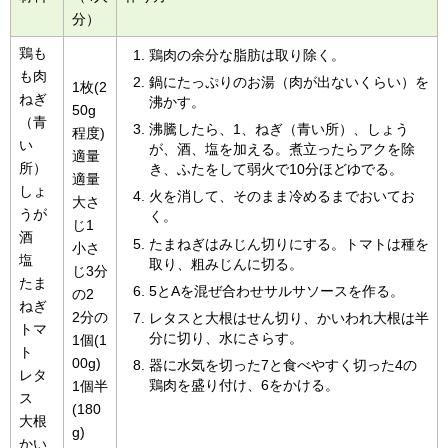
分）
鶏も
鶏肉の余分な脂肪は取り除く。
も肉
鍋にたっぷりのお湯（肉が出ないくらい）を
1枚(2
ねぎ
沸かす。
50g
（青
沸騰したら、1、ねぎ（青い所）、しょう
程度)
い
が、酒、塩を加える。煮立ったらアクを除
適量
所）
き、ふたをして弱火で10分ほどゆでる。
適量
しょ
火を消して、そのまま冷めるまでおいてお
大さ
うが
く。
じ1
酒
たまねぎはみじん切りにする。トマトは種を
小さ
塩
取り、粗みじんに切る。
じ3分
たま
5とAを混ぜ合わせサルサソースを作る。
の2
ねぎ
2分の
レタスと大根はせん切り、かいわれ大根は半
トマ
分に切り、水にさらす。
1個(1
ト
00g)
器に水気を切った7と食べやすく切った4の
レタ
鶏肉を盛り付け、6をかける。
1個半
ス
(180
大根
g)
かい