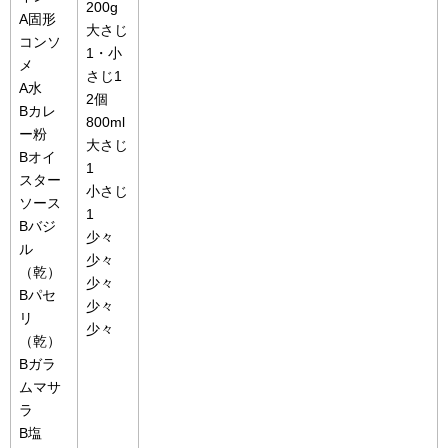
200g
A固形
大さじ
コンソ
1・小
メ
さじ1
A水
2個
Bカレ
800ml
ー粉
大さじ
Bオイ
1
スター
小さじ
ソース
1
Bバジ
少々
ル
少々
（乾）
少々
Bパセ
少々
リ
少々
（乾）
Bガラ
ムマサ
ラ
B塩