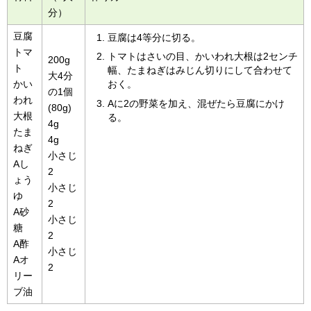
分）
豆腐
豆腐は4等分に切る。
トマ
トマトはさいの目、かいわれ大根は2センチ
200g
ト
幅、たまねぎはみじん切りにして合わせて
大4分
かい
おく。
の1個
われ
Aに2の野菜を加え、混ぜたら豆腐にかけ
(80g)
大根
る。
4g
たま
4g
ねぎ
小さじ
Aし
2
ょう
小さじ
ゆ
2
A砂
小さじ
糖
2
A酢
小さじ
Aオ
2
リー
ブ油