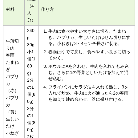
（4
材料
作り方
人
分）
240
牛肉は食べやすい大きさに切る。たまね
ぎ、パプリカ、生しいたけはせん切りにす
g
牛薄切
る。小ねぎは3～4センチ長さに切る。
30g
り肉
小1
春雨はゆでて戻し、食べやすい長さに切っ
春雨
ておく。
個(1
たまね
80
ボウルにAを合わせ、牛肉を入れてもみ込
ぎ
む。さらに1の野菜としいたけを加えて混
g)
パプリ
ぜ込む。
2分
カ
フライパンにサラダ油を入れて熱し、3を
の1
（赤）
入れて炒め、牛肉に火が通ったら2の春雨
個(8
パプリ
を加えて炒め合わせ、器に盛り付ける。
0g)
カ
2分
（黄）
の1
生しい
個(8
たけ
0g)
小ねぎ
2枚