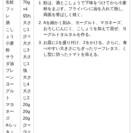
生鮭
70g
鮭は、酒とこしょうで下味をつけてから小麦
粉をまぶす。フライパンに油を入れて熱し、
フィ
×4
両面を香ばしく焼く。
レ
切れ
酒
大さ
Aを細かく刻み、ヨーグルト、マヨネーズ、
おろしにんにく、こしょうを加えて混ぜ、ヨ
こし
じ1
ーグルトタルタルを作る。
ょう
少々
お皿に1を盛り付け、2をかける。さらに、食
小麦
大さ
べやすい大きさにちぎったリーフレタス、く
粉
じ3
し型に切ったトマトを添える。
サラ
大さ
ダ油
じ1
プレ
強
ーン
大さ
ヨー
じ4
グル
大さ
ト
じ2
マヨ
20g
ネー
20g
ズ
20g
Aらっ
少々
きょ
少々