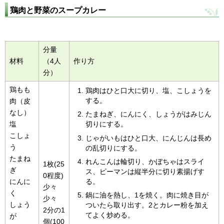
鶏肉と野菜のスープカレー
分量
材料
（4人
作り方
分）
鶏もも
鶏肉はひと口大に切り、塩、こしょうを
する。
肉（皮
なし）
たまねぎ、にんにく、しょうがはみじん
塩
切りにする。
こしょ
じゃがいもはひと口大、にんじんは長め
う
の乱切りにする。
たまね
れんこんは輪切り、かぼちゃはスライ
1枚(25
ぎ
ス、ピーマンは縦半分に切り素揚げす
0程度)
る。
にんに
少々
く
鍋に油を熱し、1を焼く。肉に焼き目が
少々
しょう
ついたら取り出す。2とカレー粉を加え
2分の1
てよく炒める。
が
個(100