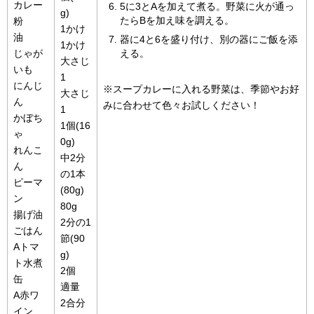
カレー
5に3とAを加えて煮る。野菜に火が通っ
g)
たらBを加え味を調える。
粉
1かけ
油
器に4と6を盛り付け、別の器にご飯を添
1かけ
じゃが
える。
大さじ
いも
1
にんじ
※スープカレーに入れる野菜は、季節やお好
大さじ
ん
みに合わせて色々お試しください！
1
かぼち
1個(16
ゃ
0g)
れんこ
中2分
ん
の1本
ピーマ
(80g)
ン
80g
揚げ油
2分の1
ごはん
節(90
Aトマ
g)
ト水煮
2個
缶
適量
A赤ワ
2合分
イン