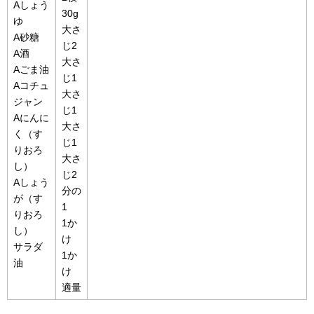
Aしょう
30g
ゆ
大さ
A砂糖
じ2
A酒
大さ
Aごま油
じ1
Aコチュ
大さ
ジャン
じ1
Aにんに
大さ
く（す
じ1
りおろ
大さ
し）
じ2
Aしょう
分の
が（す
1
りおろ
1か
し）
け
サラダ
1か
油
け
適量