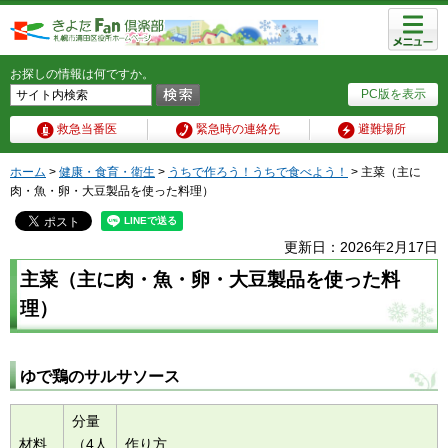
メニュ
ー
お探しの情報は何ですか。
PC版を表示
救急当番医
緊急時の連絡先
避難場所
ホーム
>
健康・食育・衛生
>
うちで作ろう！うちで食べよう！
> 主菜（主に
肉・魚・卵・大豆製品を使った料理）
更新日：2026年2月17日
主菜（主に肉・魚・卵・大豆製品を使った料
理）
ゆで鶏のサルサソース
分量
材料
（4人
作り方