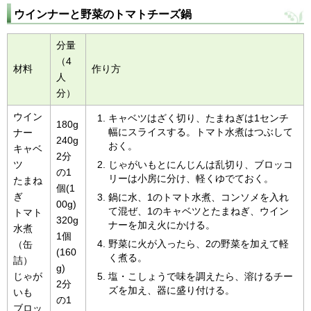
ウインナーと野菜のトマトチーズ鍋
分量
（4
材料
作り方
人
分）
ウイン
キャベツはざく切り、たまねぎは1センチ
180g
幅にスライスする。トマト水煮はつぶして
ナー
240g
おく。
キャベ
2分
ツ
じゃがいもとにんじんは乱切り、ブロッコ
の1
リーは小房に分け、軽くゆでておく。
たまね
個(1
ぎ
鍋に水、1のトマト水煮、コンソメを入れ
00g)
て混ぜ、1のキャベツとたまねぎ、ウイン
トマト
320g
ナーを加え火にかける。
水煮
1個
野菜に火が入ったら、2の野菜を加えて軽
（缶
(160
く煮る。
詰）
g)
じゃが
塩・こしょうで味を調えたら、溶けるチー
2分
ズを加え、器に盛り付ける。
いも
の1
ブロッ