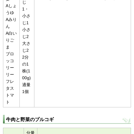
じ
Aしょ
1・
うゆ
小さ
Aみり
じ1
ん
小さ
A白い
じ2
りご
大さ
ま
じ2
ブロ
2分
ッコ
の1
リー
株(1
リー
00g)
フレ
適量
タス
1個
トマ
ト
牛肉と野菜のプルコギ
分量