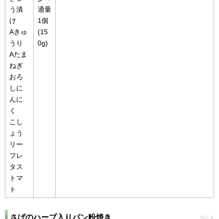
う漬
適量
け
1個
Aきゅ
(15
うり
0g)
Aたま
ねぎ
おろ
しに
んに
く
こし
ょう
リー
フレ
タス
トマ
ト
さばのハーブ入りパン粉焼き