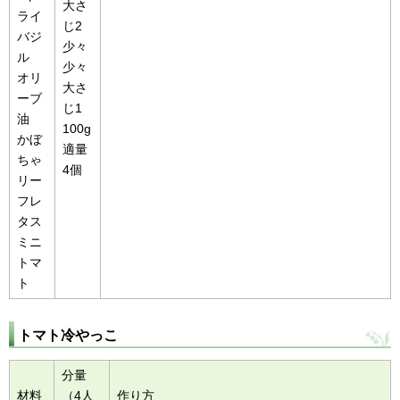
大さ
ライ
じ2
バジ
少々
ル
少々
オリ
大さ
ーブ
じ1
油
100g
かぼ
適量
ちゃ
4個
リー
フレ
タス
ミニ
トマ
ト
トマト冷やっこ
分量
材料
（4人
作り方