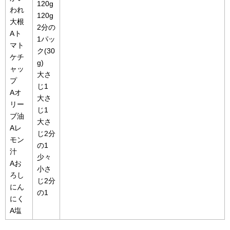
120g
われ
120g
大根
2分の
Aト
1パッ
マト
ク(30
ケチ
g)
ャッ
大さ
プ
じ1
Aオ
大さ
リー
じ1
ブ油
大さ
Aレ
じ2分
モン
の1
汁
少々
Aお
小さ
ろし
じ2分
にん
の1
にく
A塩