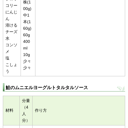
株(1
コリー
00g)
にんじ
中1
ん
本(1
溶ける
60g)
チーズ
60g
水
400
コンソ
ml
メ
10g
塩
少々
こしょ
少々
う
鮭のムニエルヨーグルトタルタルソース
分量
（4
材料
作り方
人
分）