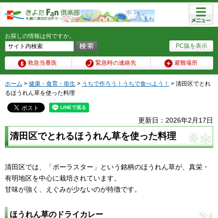
メニュ
ー
お探しの情報は何ですか。
PC版を表示
救急当番医
緊急時の連絡先
避難場所
ホーム
>
健康・食育・衛生
>
うちで作ろう！うちで食べよう！
> 清田区でとれ
るほうれん草を使った料理
更新日：2026年2月17日
清田区でとれるほうれん草を使った料理
清田区では、「ポーラスター」という銘柄のほうれん草が、真栄・
有明地区を中心に栽培されています。
甘味が強く、えぐみが少ないのが特徴です。
ほうれん草のドライカレー