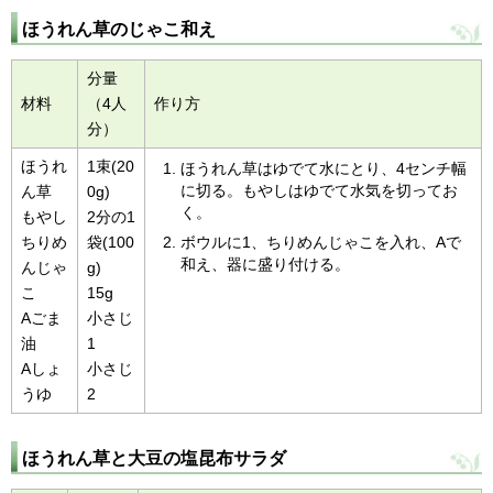
ほうれん草のじゃこ和え
分量
材料
（4人
作り方
分）
ほうれ
1束(20
ほうれん草はゆでて水にとり、4センチ幅
に切る。もやしはゆでて水気を切ってお
ん草
0g)
く。
もやし
2分の1
ちりめ
袋(100
ボウルに1、ちりめんじゃこを入れ、Aで
和え、器に盛り付ける。
んじゃ
g)
こ
15g
Aごま
小さじ
油
1
Aしょ
小さじ
うゆ
2
ほうれん草と大豆の塩昆布サラダ