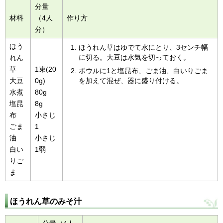
分量
材料
（4人
作り方
分）
ほう
ほうれん草はゆでて水にとり、3センチ幅
に切る。大豆は水気を切っておく。
れん
草
1束(20
ボウルに1と塩昆布、ごま油、白いりごま
大豆
0g)
を加えて混ぜ、器に盛り付ける。
水煮
80g
塩昆
8g
布
小さじ
ごま
1
油
小さじ
白い
1弱
りご
ま
ほうれん草のみそ汁