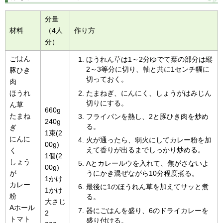
分量
材料
（4人
作り方
分）
ごはん
ほうれん草は1～2分ゆでて葉の部分は縦
2～3等分に切り、軸と共に1センチ幅に
豚ひき
切っておく。
肉
ほうれ
たまねぎ、にんにく、しょうがはみじん
切りにする。
ん草
660g
たまね
フライパンを熱し、2と豚ひき肉を炒め
240g
る。
ぎ
1束(2
にんに
火が通ったら、弱火にしてカレー粉を加
00g)
えて香りが出るまでしっかり炒める。
く
1個(2
しょう
Aとカレールウを入れて、焦がさないよ
00g)
が
うにかき混ぜながら10分程度煮る。
1かけ
カレー
最後に1のほうれん草を加えてサッと煮
1かけ
粉
る。
大さじ
Aホール
器にごはんを盛り、6のドライカレーを
2
トマト
盛り付ける。