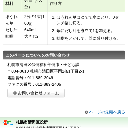
分量（4人
材料
作り方
分）
ほうれ
2分の1束(1
ほうれん草はゆでて水にとり、3セ
ンチ幅に切る。
ん草
00g)
だし汁
640ml
鍋にだし汁を煮立て1を加える。
味噌
大さじ2
味噌をとかして、器に盛り付ける。
このページについてのお問い合わせ
札幌市清田区保健福祉部健康・子ども課
〒004-8613 札幌市清田区平岡1条1丁目2-1
電話番号：011-889-2049
ファクス番号：011-889-2405
ページの先頭へ戻る
札幌市清田区役所
〒004-8613 札幌市清田区平岡1条1丁目2-1