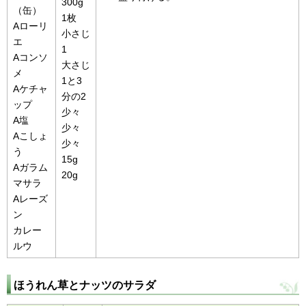
300g
（缶）
1枚
Aローリ
小さじ
エ
1
Aコンソ
大さじ
メ
1と3
Aケチャ
分の2
ップ
少々
A塩
少々
Aこしょ
少々
う
15g
Aガラム
20g
マサラ
Aレーズ
ン
カレー
ルウ
ほうれん草とナッツのサラダ