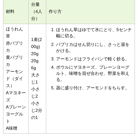
分量
材料
（4人
作り方
分）
ほうれん
ほうれん草はゆでて水にとり、5センチ
幅に切る。
草
1束(2
赤パプリ
パプリカはせん切りにし、さっと湯を
00g)
カ
かける。
20g
黄パプリ
アーモンドはフライパンで軽く炒る。
20g
カ
ボウルにマヨネーズ、プレーンヨーグ
6g
アーモン
ルト、味噌を混ぜ合わせ、野菜を和え
大さ
ド（ダイ
る。
じ1
ス）
器に盛り付け、アーモンドをちらす。
小さ
Aマヨネー
じ2
ズ
小さ
Aプレーン
じ2分
ヨーグル
の1
ト
A味噌