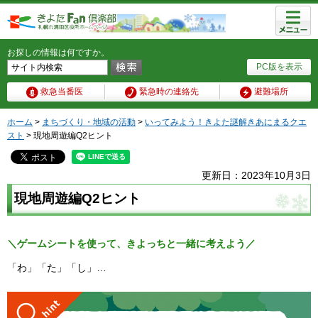
メニュ
ー
お探しの情報は何ですか。
PC版を表示
救急当番医
緊急時の連絡先
避難場所
ホーム
>
まちづくり・地域の活動
>
いってみよう！きよた謎解きあにまるクエ
スト
> 現地周遊編Q2ヒント
更新日：2023年10月3日
現地周遊編Q2ヒント
＼ゲームシートを使って、きよっちと一緒に考えよう／
「わ」「た」「し」…