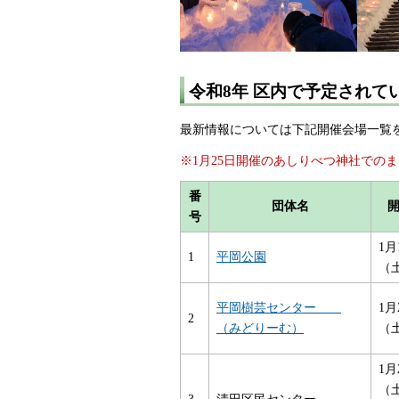
令和8年 区内で予定されて
最新情報については下記開催会場一覧
※1月25日開催のあしりべつ神社での
番
団体名
号
1月
1
平岡公園
（
平岡樹芸センター
1月
2
（みどりーむ）
（
1月
（