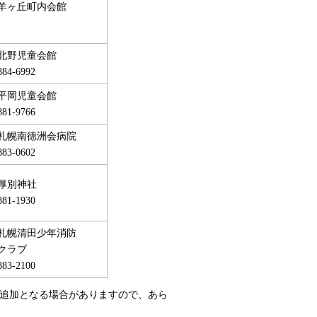
羊ヶ丘町内会館
北野児童会館
884-6992
平岡児童会館
881-9766
札幌南徳洲会病院
883-0602
厚別神社
881-1930
札幌清田少年消防
クラブ
883-2100
が追加となる場合がありますので、あら