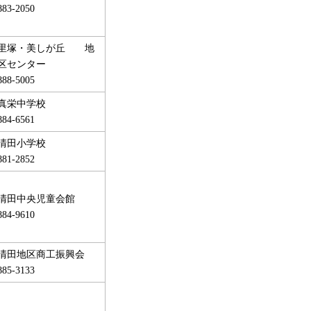
883-2050
里塚・美しが丘 地
区センター
888-5005
真栄中学校
884-6561
清田小学校
881-2852
清田中央児童会館
884-9610
清田地区商工振興会
885-3133