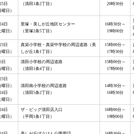
25日
（清田1条2丁目）
20時30分
日曜日）
24日
里塚・美しが丘地区センター
16時30分～
土曜日）
（里塚2条5丁目）
19時00分
23日
真栄小学校・真栄中学校の周辺道路（美
15時00分～
金曜日）
しが丘1条1丁目）
17時30分
6日
清田小学校の周辺道路
15時00分～
金曜日）
（清田1条4丁目）
17時00分
23日
金曜日）
清田南小学校の周辺道路
14時30分～
24日
（清田5条2丁目）
16時30分
土曜日）
24日
ザ・ビッグ清田店入口
16時00分～
土曜日）
（平岡1条1丁目）
19時00分
24日
美しが丘ぼうけん公園周辺
16時30分～