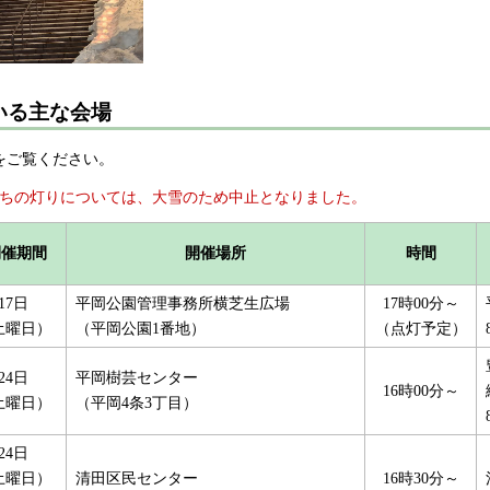
いる主な会場
をご覧ください。
まちの灯りについては、大雪のため中止となりました。
開催期間
開催場所
時間
17日
平岡公園管理事務所横芝生広場
17時00分～
土曜日）
（平岡公園1番地）
（点灯予定）
24日
平岡樹芸センター
16時00分～
土曜日）
（平岡4条3丁目）
24日
土曜日）
清田区民センター
16時30分～