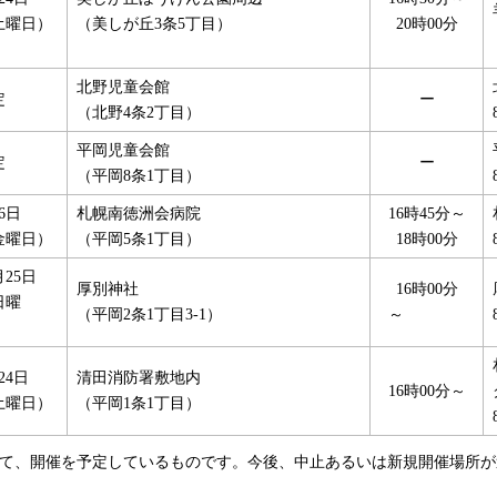
土曜日）
（美しが丘3条5丁目）
20時00分
北野児童会館
定
ー
（北野4条2丁目）
平岡児童会館
定
ー
（平岡8条1丁目）
6日
札幌南徳洲会病院
16時45分～
金曜日）
（平岡5条1丁目）
18時00分
25日
厚別神社
16時00分
日曜
（平岡2条1丁目3-1）
～
日）
24日
清田消防署敷地内
16時00分～
土曜日）
（平岡1条1丁目）
おいて、開催を予定しているものです。今後、中止あるいは新規開催場所