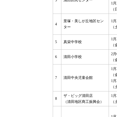
3
清田区民センター
1月
（
里塚・美しが丘地区セン
1月
4
ター
（
1月
5
真栄中学校
（
2月
6
清田小学校
（
1月
（
7
清田中央児童会館
1月
（
ザ・ビッグ清田店
1月
8
（清田地区商工振興会）
（
1月