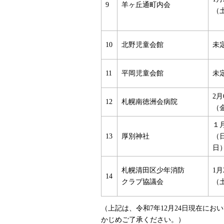
9
羊ヶ丘通町内会
（
10
北野児童会館
未
11
平岡児童会館
未
2月
12
札幌南徳洲会病院
（
１月
13
厚別神社
（
札幌清田区少年消防
1月
14
クラブ協議会
（
（上記は、令和7年12月24日現在に
かじめご了承ください。）