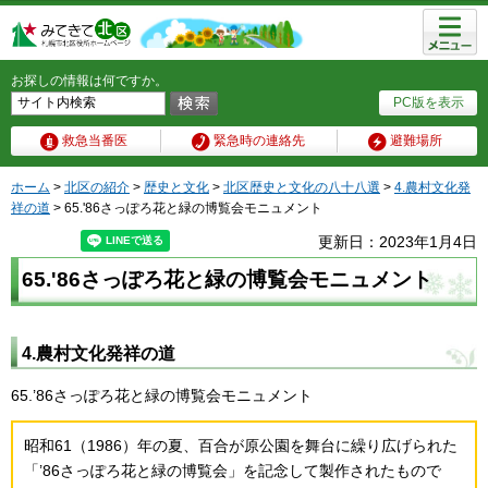
メニュ
ー
お探しの情報は何ですか。
PC版を表示
救急当番医
緊急時の連絡先
避難場所
ホーム
>
北区の紹介
>
歴史と文化
>
北区歴史と文化の八十八選
>
4.農村文化発
祥の道
> 65.'86さっぽろ花と緑の博覧会モニュメント
更新日：2023年1月4日
65.'86さっぽろ花と緑の博覧会モニュメント
4.農村文化発祥の道
65.’86さっぽろ花と緑の博覧会モニュメント
昭和61（1986）年の夏、百合が原公園を舞台に繰り広げられた
「’86さっぽろ花と緑の博覧会」を記念して製作されたもので