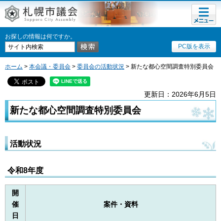
メニュ
ー
お探しの情報は何ですか。
PC版を表示
ホーム
>
本会議・委員会
>
委員会の活動状況
> 新たな都心空間調査特別委員会
更新日：2026年6月5日
新たな都心空間調査特別委員会
活動状況
令和8年度
開
催
案件・資料
日