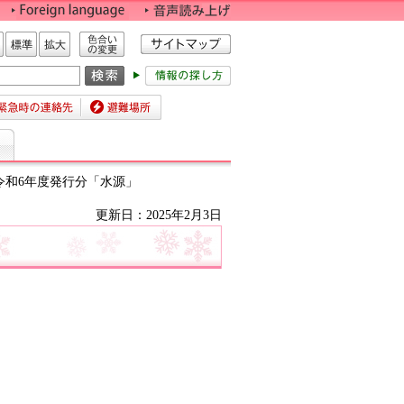
色合いの変更
標準
拡大
時の連絡先
避難場所
 令和6年度発行分「水源」
更新日：2025年2月3日