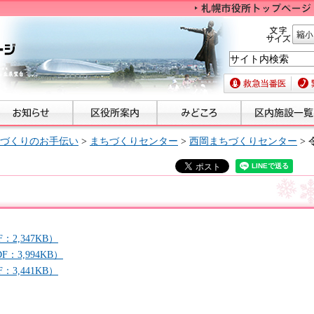
文字サイズ
縮小
救急当番医
緊急
づくりのお手伝い
>
まちづくりセンター
>
西岡まちづくりセンター
>
2,347KB）
：3,994KB）
3,441KB）