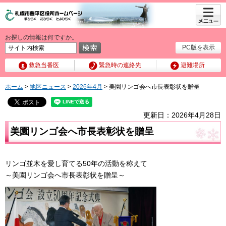
メニュ
ー
お探しの情報は何ですか。
PC版を表示
救急当番医
緊急時の連絡先
避難場所
ホーム
>
地区ニュース
>
2026年4月
> 美園リンゴ会へ市長表彰状を贈呈
更新日：2026年4月28日
美園リンゴ会へ市長表彰状を贈呈
リンゴ並木を愛し育てる50年の活動を称えて
～美園リンゴ会へ市長表彰状を贈呈～