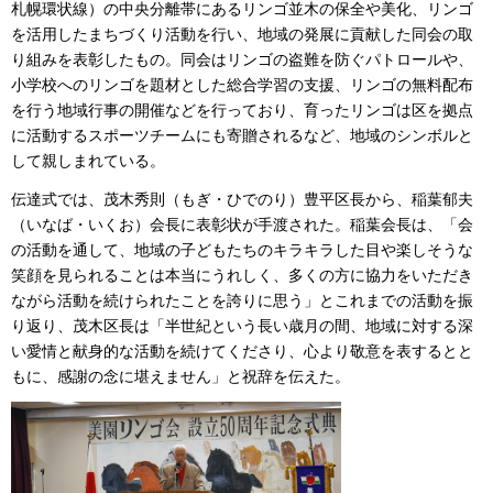
札幌環状線）の中央分離帯にあるリンゴ並木の保全や美化、リンゴ
を活用したまちづくり活動を行い、地域の発展に貢献した同会の取
り組みを表彰したもの。同会はリンゴの盗難を防ぐパトロールや、
小学校へのリンゴを題材とした総合学習の支援、リンゴの無料配布
を行う地域行事の開催などを行っており、育ったリンゴは区を拠点
に活動するスポーツチームにも寄贈されるなど、地域のシンボルと
して親しまれている。
伝達式では、茂木秀則（もぎ・ひでのり）豊平区長から、稲葉郁夫
（いなば・いくお）会長に表彰状が手渡された。稲葉会長は、「会
の活動を通して、地域の子どもたちのキラキラした目や楽しそうな
笑顔を見られることは本当にうれしく、多くの方に協力をいただき
ながら活動を続けられたことを誇りに思う」とこれまでの活動を振
り返り、茂木区長は「半世紀という長い歳月の間、地域に対する深
い愛情と献身的な活動を続けてくださり、心より敬意を表するとと
もに、感謝の念に堪えません」と祝辞を伝えた。