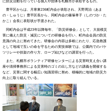
に防災活動を行っている個人や団体を札幌市が表彰するもの。
豊平区からは、月寒東236町内会が表彰され、天野周治（あま
の・しゅうじ）豊平区長から、同町内会の篠塚孝子（しのづか・た
かこ）会長に表彰状が手渡された。
同町内会は平成23年以降毎年、「防災研修会」として、大規模災
害に備えた防災・減災についての研修会を行い、町内会会員の防災
意識の向上に努めてきた。研修会の内容は多岐にわたり、応急救護
として地域で互いの命を守るための実技体験では、公園内でのバケ
ツリレーや担架の作り方、ロープ結びなどの講習を行った。
また、札幌市ボランティア研修センターによる災害時支え合い講
座や清掃事務所による災害時のゴミの出し方などの講義を開催する
など、災害に関する幅広い知識習得に努め、積極的に地域の防災力
向上に取り組んでいる。