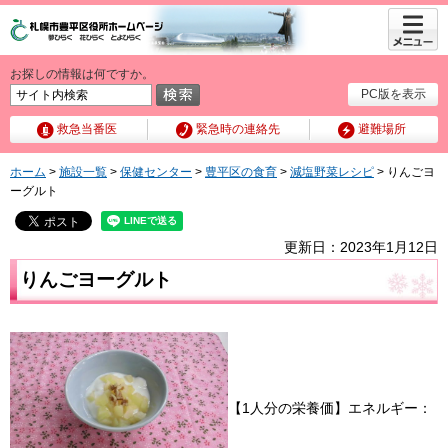
メニュ
ー
お探しの情報は何ですか。
PC版を表示
救急当番医
緊急時の連絡先
避難場所
ホーム
>
施設一覧
>
保健センター
>
豊平区の食育
>
減塩野菜レシピ
> りんごヨ
ーグルト
更新日：2023年1月12日
りんごヨーグルト
【1人分の栄養価】エネルギー：