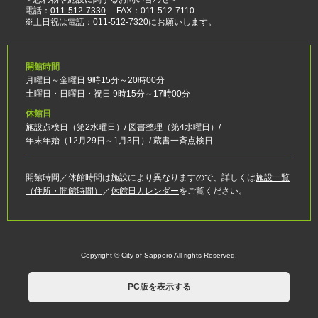
電話：
011-512-7330
FAX：011-512-7110
※土日祝は電話：011-512-7320にお願いします。
開館時間
月曜日～金曜日 9時15分～20時00分
土曜日・日曜日・祝日 9時15分～17時00分
休館日
施設点検日（第2水曜日）/ 図書整理（第4水曜日）/
年末年始（12月29日～1月3日）/ 蔵書一斉点検日
開館時間／休館時間は施設により異なりますので、詳しくは
施設一覧
（住所・開館時間）
／
休館日カレンダー
をご覧ください。
Copyright © City of Sapporo All rights Reserved.
PC版を表示する