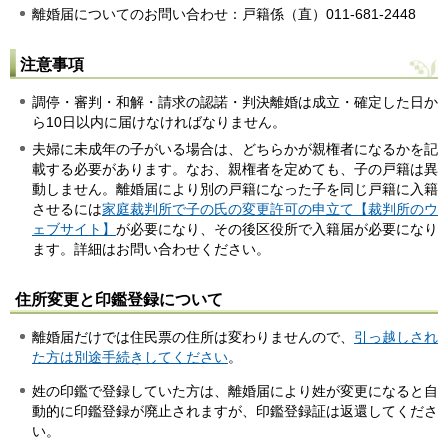
離婚届についてのお問い合わせ：戸籍係（直）011-681-2448
注意事項
調停・審判・和解・請求の認諾・判決離婚は成立・確定した日か
ら10日以内に届けなければなりません。
夫婦に未成年の子がいる場合は、どちらかが親権者になるかを記
載する必要があります。なお、親権者を定めても、子の戸籍は異
動しません。離婚届により別の戸籍になった子を同じ戸籍に入籍
させるには
家庭裁判所で子の氏の変更許可の申立て【裁判所のウ
ェブサイト】
が必要になり、その後区役所で入籍届が必要になり
ます。詳細はお問い合わせください。
住所変更と印鑑登録について
離婚届だけでは住民票の住所は変わりませんので、
引っ越しされ
た方は別途手続きしてください
。
姓の印鑑で登録していた方は、離婚届により姓が変更になると自
動的に印鑑登録が廃止されますが、印鑑登録証は返還してくださ
い。