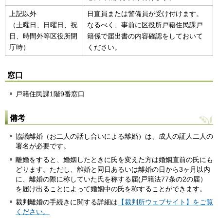
上記以外
日直員または警備員が受け付けます。
（土曜日、日曜日、祝
なるべく、事前に区役所戸籍住民課戸
日、時間外等区役所閉
籍係で届出書の内容確認をしておいて
庁時）
ください。
窓口
戸籍住民課1階9番窓口
備考
協議離婚（お二人の話し合いによる離婚）は、成人の証人二人の
署名が必要です。
離婚をすると、婚姻したときに氏を変えた方は婚姻直前の氏にも
どります。ただし、離婚と同日あるいは離婚の日から3ヶ月以内
に、離婚の際に称していた氏を称する届(戸籍法77条の2の届）
を届け出ることによって婚姻中の氏を称することができます。
裁判離婚の手続きに関する詳細は
【裁判所ウェブサイト】をご覧
ください。