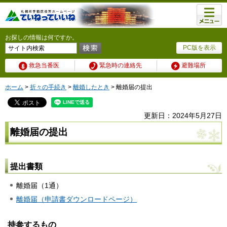
メニュ
ー
お探しの情報は何ですか。
PC版を表示
救急当番医
緊急時の連絡先
避難場所
ホーム
>
折々の手続き
>
離婚したとき
> 離婚届の提出
更新日：2024年5月27日
離婚届の提出
提出書類
離婚届（1通）
離婚届（申請書ダウンロードページ）
持参するもの