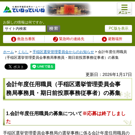
メニュ
ー
お探しの情報は何ですか。
PC版を表示
救急当番医
緊急時の連絡先
避難場所
ホーム
>
くらし
>
手稲区選挙管理委員会からのお知らせ
> 会計年度任用職員
（手稲区選挙管理委員会事務局事務員・期日前投票事務従事者）の募集
更新日：2026年1月17日
会計年度任用職員（手稲区選挙管理委員会事
務局事務員・期日前投票事務従事者）の募集
1.会計年度任用職員の募集について
※応募は終了しまし
た
手稲区選挙管理委員会事務局の選挙事務に係る会計年度任用職員の