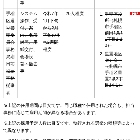
等
手稲
システム
令和7年
20人程度
手稲区役
所（札幌
区選
操作、受
1月下旬
市手稲区
挙管
付、案
から2月
前田1条1
理委
内、名簿
下旬のう
1丁目1-1
員会
対照、用
ち2週間
0）
事務
紙交付、
程度
星置地区
局期
会場設
センター
日前
営・撤去
（札幌市
投票
等
手稲区星
事務
置2条3丁
目14-1）
従事
者
※上記の任用期間は目安です。同じ職種で任用された場合も、担当
事務に応じて雇用期間が異なる場合があります。
※上記の採用予定人数は目安です。執行される選挙の種類等によっ
て異なります。