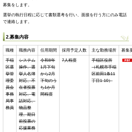
募集をします。
選挙の執行日程に応じて書類選考を行い、面接を行う方にのみ電話
で連絡します。
2.募集内容
職種
職務内容
任用期間
採用予定人数
主な勤務場所
募集
手稲
システム
令和8年
7人程度
手稲区役所
区選
操作、選
1月下旬
（札幌市手稲
挙管
挙人名簿
から2月
区前田1条11
理委
対応、不
下旬のう
丁目1-10）
員会
在者投票
ち1か月
事務
対応、電
間程度
局事
話対応、
務員
物品整
理、期日
前投票の
応援業務