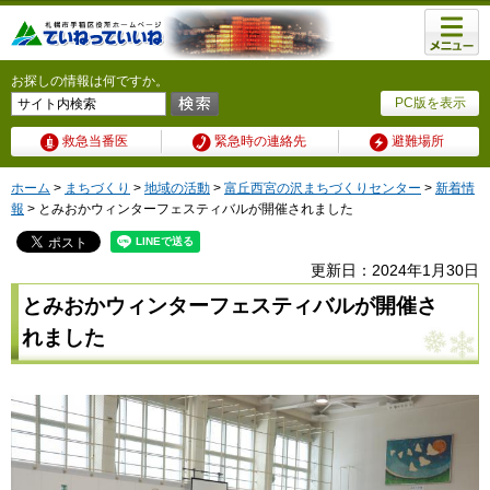
メニュ
ー
お探しの情報は何ですか。
PC版を表示
救急当番医
緊急時の連絡先
避難場所
ホーム
>
まちづくり
>
地域の活動
>
富丘西宮の沢まちづくりセンター
>
新着情
報
> とみおかウィンターフェスティバルが開催されました
更新日：2024年1月30日
とみおかウィンターフェスティバルが開催さ
れました