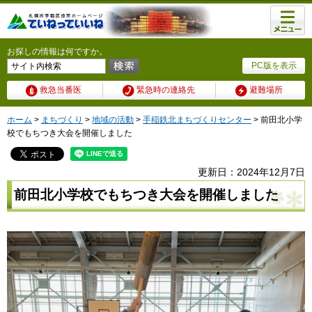
メニュ
ー
お探しの情報は何ですか。
PC版を表示
救急当番医
緊急時の連絡先
避難場所
ホーム
>
まちづくり
>
地域の活動
>
手稲鉄北まちづくりセンター
> 前田北小学
校でもちつき大会を開催しました
更新日：2024年12月7日
前田北小学校でもちつき大会を開催しました