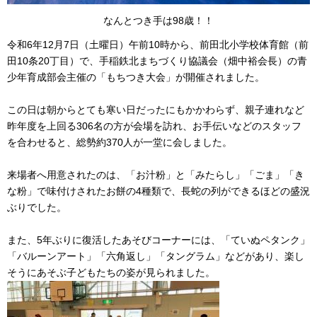
なんとつき手は98歳！！
令和6年12月7日（土曜日）午前10時から、前田北小学校体育館（前
田10条20丁目）で、手稲鉄北まちづくり協議会（畑中裕会長）の青
少年育成部会主催の「もちつき大会」が開催されました。
この日は朝からとても寒い日だったにもかかわらず、親子連れなど
昨年度を上回る306名の方が会場を訪れ、お手伝いなどのスタッフ
を合わせると、総勢約370人が一堂に会しました。
来場者へ用意されたのは、「お汁粉」と「みたらし」「ごま」「き
な粉」で味付けされたお餅の4種類で、長蛇の列ができるほどの盛況
ぶりでした。
また、5年ぶりに復活したあそびコーナーには、「ていぬペタンク」
「バルーンアート」「六角返し」「タングラム」などがあり、楽し
そうにあそぶ子どもたちの姿が見られました。