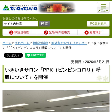
メニュ
ー
お探しの情報は何ですか。
PC版を表示
救急当番医
緊急時の連絡先
避難場所
ホーム
>
まちづくり
>
地域の活動
>
新発寒まちづくりセンター
> いきいきサロ
ン「PPK（ピンピンコロリ）呼吸について」を開催
更新日：2026年5月21日
いきいきサロン「PPK（ピンピンコロリ）呼
吸について」を開催