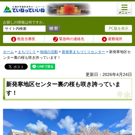
メニュ
ー
お探しの情報は何ですか。
PC版を表示
救急当番医
緊急時の連絡先
避難場所
ホーム
>
まちづくり
>
地域の活動
>
新発寒まちづくりセンター
> 新発寒地区セ
ンター裏の桜も咲き誇っています！
更新日：2026年4月24日
新発寒地区センター裏の桜も咲き誇っていま
す！