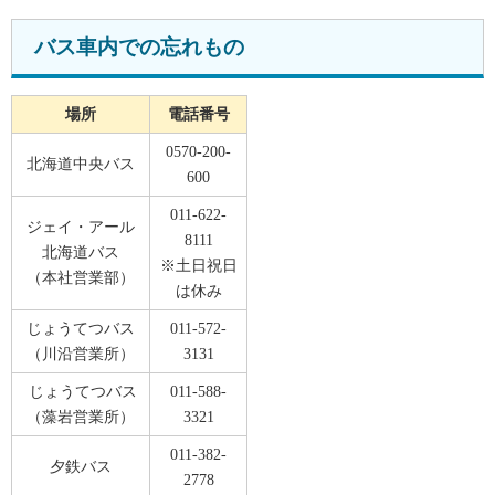
バス車内での忘れもの
場所
電話番号
0570-200-
北海道中央バス
600
011-622-
ジェイ・アール
8111
北海道バス
※土日祝日
（本社営業部）
は休み
じょうてつバス
011-572-
（川沿営業所）
3131
じょうてつバス
011-588-
（藻岩営業所）
3321
011-382-
夕鉄バス
2778