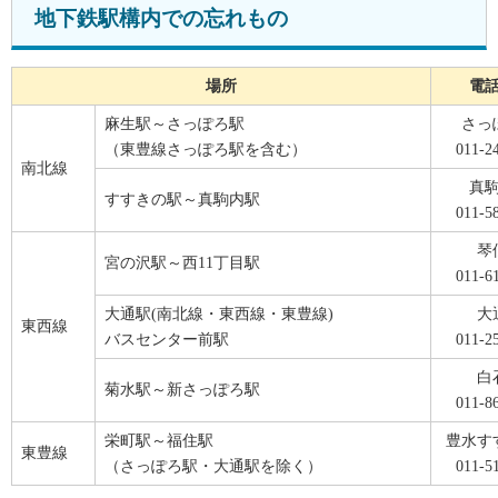
地下鉄駅構内での忘れもの
場所
電
麻生駅～さっぽろ駅
さっ
（東豊線さっぽろ駅を含む）
011-2
南北線
真
すすきの駅～真駒内駅
011-5
琴
宮の沢駅～西11丁目駅
011-6
大通駅(南北線・東西線・東豊線)
大
東西線
バスセンター前駅
011-2
白
菊水駅～新さっぽろ駅
011-8
栄町駅～福住駅
豊水す
東豊線
（さっぽろ駅・大通駅を除く）
011-5