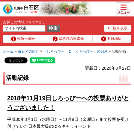
メニュ
ー
お探しの情報は何ですか。
PC版を表示
救急当番医
緊急時の連絡先
避難場所
ホーム
>
白石区の紹介
>
「しろっぴー」＆「くろっぴー」の部屋
> 活動記録
更新日：2020年3月27日
活動記録
2018年11月19日しろっぴーへの投票ありがと
うございました！
平成30年8月1日（水曜日）～11月9日（金曜日）まで投票を受け
付けていた日本最大級のゆるキャライベント