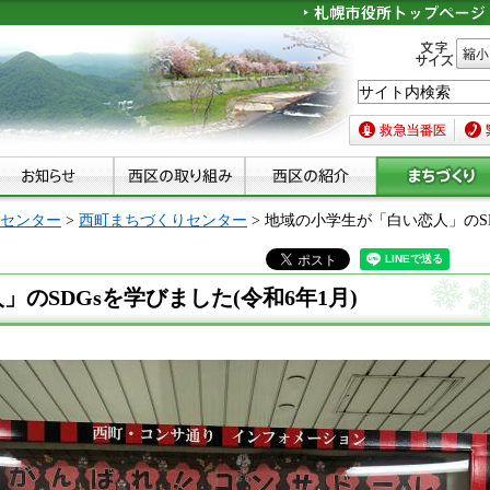
文字サイズ
縮小
救急当番医
緊急
センター
>
西町まちづくりセンター
> 地域の小学生が「白い恋人」のSD
のSDGsを学びました(令和6年1月)