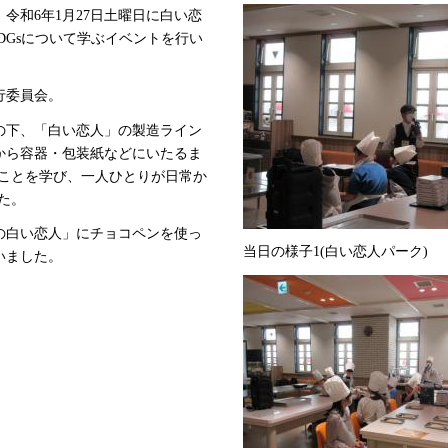
、令和6年1月27日土曜日に白い恋
SDGsについて学ぶイベントを行い
行委員会。
の下、「白い恋人」の製造ライン
から容器・包装紙などにいたるま
ることを学び、一人ひとりが日常か
た。
の白い恋人」にチョコペンを使っ
当日の様子1(白い恋人パーク)
いました。