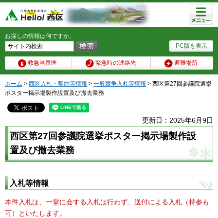
メニュ
ー
お探しの情報は何ですか。
PC版を表示
救急当番医
緊急時の連絡先
避難場所
ホーム
>
西区入札・契約等情報
>
一般競争入札等情報
> 西区第27回参議院選挙
ポスター掲示場製作設置及び撤去業務
更新日：2025年6月9日
西区第27回参議院選挙ポスター掲示場製作設
置及び撤去業務
入札等情報
本件入札は、一堂に会する入札は行わず、送付による入札（持参も
可）といたします。