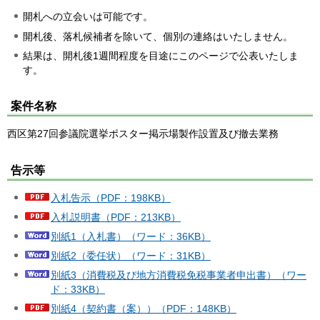
開札への立会いは可能です。
開札後、落札候補者を除いて、個別の連絡はいたしません。
結果は、開札後1週間程度を目途にこのページで公表いたしま
す。
案件名称
西区第27回参議院選挙ポスター掲示場製作設置及び撤去業務
告示等
入札告示（PDF：198KB）
入札説明書（PDF：213KB）
別紙1（入札書）（ワード：36KB）
別紙2（委任状）（ワード：31KB）
別紙3（消費税及び地方消費税免税事業者申出書）（ワー
ド：33KB）
別紙4（契約書（案））（PDF：148KB）