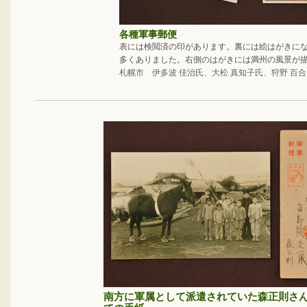
各種軍事郵便
表には検閲済の印があります。裏には絵はがきに
多くありました。右側のはがきには満州の風景が
札幌市 伊多波 佳治氏、大松 真知子氏、狩野 百
南方に軍属として派遣されていた森正則さ