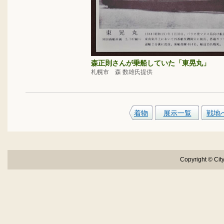
森正則さんが乗船していた「東晃丸」
札幌市 森 数雄氏提供
着物
展示一覧
戦地
Copyright © City