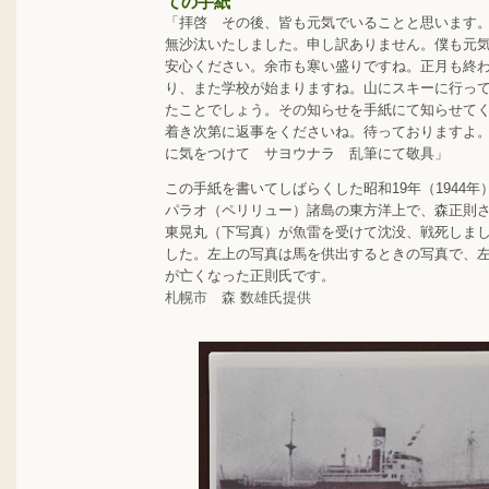
ての手紙
「拝啓 その後、皆も元気でいることと思います
無沙汰いたしました。申し訳ありません。僕も元
安心ください。余市も寒い盛りですね。正月も終
り、また学校が始まりますね。山にスキーに行っ
たことでしょう。その知らせを手紙にて知らせて
着き次第に返事をくださいね。待っておりますよ
に気をつけて サヨウナラ 乱筆にて敬具」
この手紙を書いてしばらくした昭和19年（1944年
パラオ（ペリリュー）諸島の東方洋上で、森正則
東晃丸（下写真）が魚雷を受けて沈没、戦死しまし
した。左上の写真は馬を供出するときの写真で、
が亡くなった正則氏です。
札幌市 森 数雄氏提供