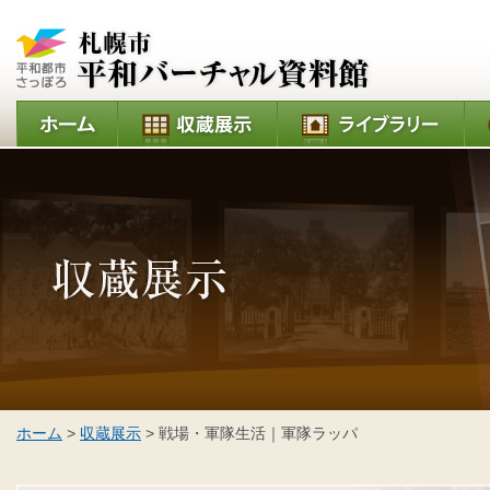
ホーム
>
収蔵展示
> 戦場・軍隊生活｜軍隊ラッパ