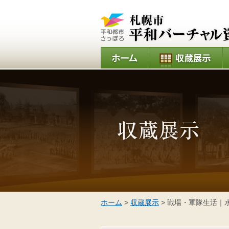
ホーム
>
収蔵展示
> 戦場・軍隊生活｜