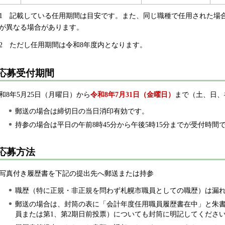
1
記
載している任用期間は目安です。また、同じ職種で任用された場
が異なる場合があります。
2
た
だし任用期間は令和8年度内となります。
応募受付期間
和8年5月25日（月曜日）から
令和8年7月31日（金曜日）
まで（土、日、
郵送の場合は締切日の当日消印有効です。
持参の場合は平日の午前8時45分から午後5時15分までが受付時間
応募方法
写真付き履歴書を下記の提出先へ郵送または持参
職歴（特に正規・非正規を問わず札幌市職員としての職歴）は漏
郵送の場合は、封筒の表に「会計年度任用職員履歴書在中」と朱
員または第1、第2期日前投票）についても封筒に明記してくださ