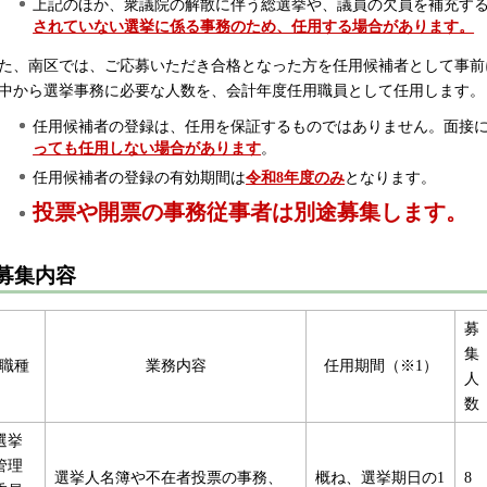
上記のほか、衆議院の解散に伴う総選挙や、議員の欠員を補充す
されていない選挙に係る事務のため、任用する場合があります。
た、南区では、ご応募いただき合格となった方を任用候補者として事前
中から選挙事務に必要な人数を、会計年度任用職員として任用します。
任用候補者の登録は、任用を保証するものではありません。面接
っても任用しない場合があります
。
任用候補者の登録の有効期間は
令和8年度のみ
となります。
投票や開票の事務従事者は別途募集します。
募集内容
募
集
職種
業務内容
任用期間（※1）
人
数
選挙
管理
選挙人名簿や不在者投票の事務、
概ね、選挙期日の1
8