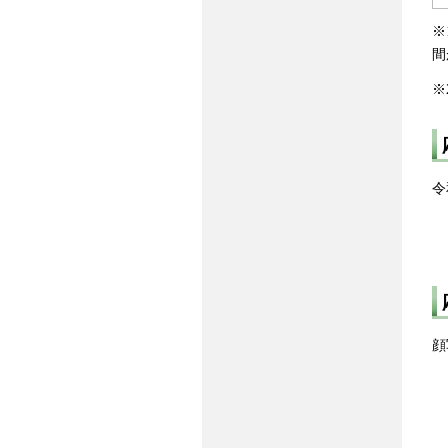
※
間
※
令
顔