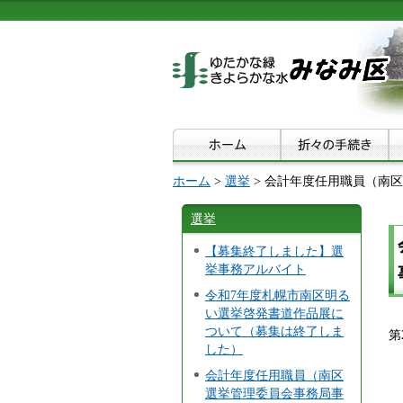
ホーム
>
選挙
> 会計年度任用職員（南
選挙
【募集終了しました】選
挙事務アルバイト
令和7年度札幌市南区明る
い選挙啓発書道作品展に
ついて（募集は終了しま
第
した）
会計年度任用職員（南区
選挙管理委員会事務局事