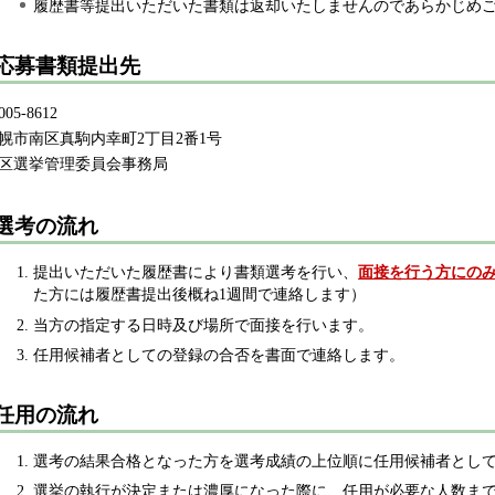
履歴書等提出いただいた書類は返却いたしませんのであらかじめ
応募書類提出先
05-8612
幌市南区真駒内幸町2丁目2番1号
区選挙管理委員会事務局
選考の流れ
提出いただいた履歴書により書類選考を行い、
面接を行う方にの
た方には履歴書提出後概ね1週間で連絡します）
当方の指定する日時及び場所で面接を行います。
任用候補者としての登録の合否を書面で連絡します。
任用の流れ
選考の結果合格となった方を選考成績の上位順に任用候補者とし
選挙の執行が決定または濃厚になった際に、任用が必要な人数ま