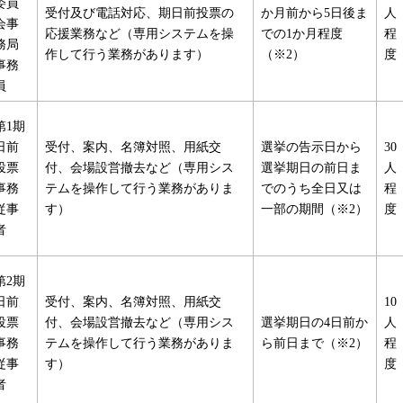
委員
受付及び電話対応、期日前投票の
か月前から5日後ま
人
会事
応援業務など（専用システムを操
での1か月程度
程
務局
作して行う業務があります）
（※2）
度
事務
員
第1期
日前
受付、案内、名簿対照、用紙交
選挙の告示日から
30
投票
付、会場設営撤去など（専用シス
選挙期日の前日ま
人
事務
テムを操作して行う業務がありま
でのうち全日又は
程
従事
す）
一部の期間（※2）
度
者
第2期
日前
受付、案内、名簿対照、用紙交
10
投票
付、会場設営撤去など（専用シス
選挙期日の4日前か
人
事務
テムを操作して行う業務がありま
ら前日まで（※2）
程
従事
す）
度
者