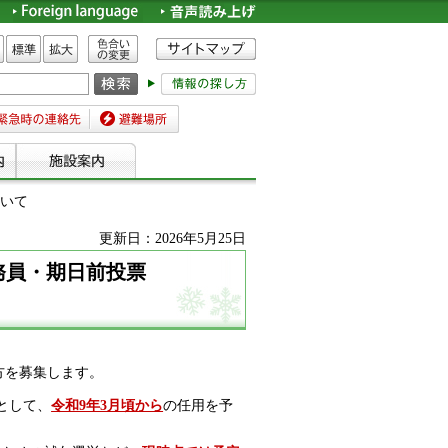
色合いの変更
標準
拡大
時の連絡先
避難場所
ついて
更新日：2026年5月25日
務員・期日前投票
方を募集します。
として、
令和9年3月頃から
の任用を予