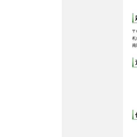
〒0
札
南