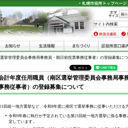
文字サイズ
縮小
救急当番医
緊急
区選挙管理委員会事務局事務員・期日前投票事務従事者）の登録募集に
会計年度任用職員（南区選挙管理委員会事務局事
事務従事者）の登録募集について
21回統一地方選挙など、令和8年度に南区で選挙事務に従事いただける
令和9年春に執行が予定されている第21回統一地方選挙に係る事務
定しています。