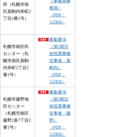
（事務局事
所（札幌市南
務員）
区真駒内幸町2
（PDF：
丁目2番1号）
122KB）
募集要項
札幌市南区民
（第1期日
センター（札
前投票事務
幌市南区真駒
従事者・真
内幸町2丁目2
駒内）
番1号）
（PDF：
122KB）
募集要項
札幌市藤野地
（第2期日
区センター
前投票事務
（札幌市南区
従事者・藤
藤野2条7丁目2
野）
番1号）
（PDF：
122KB）