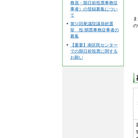
務員・期日前投票事務従
事者）の登録募集につい
て
ま
第51回衆議院議員総選
の
挙 投‧開票事務従事者の
募集
【重要】南区民センター
での期日前投票に関する
お願い