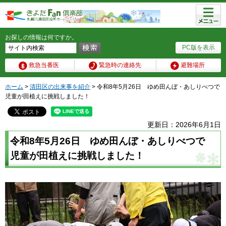
メニュ
ー
お探しの情報は何ですか。
PC版を表示
救急当番医
緊急時の連絡先
避難場所
ホーム
>
清田区の出来事を紹介
> 令和8年5月26日 ゆめ田んぼ・あしりべつで
児童が田植えに挑戦しました！
更新日：2026年6月1日
令和8年5月26日 ゆめ田んぼ・あしりべつで
児童が田植えに挑戦しました！