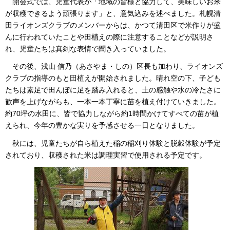
開会式では、児童代表が「地域の皆様と協力して、美味しいお米
が収穫できるよう頑張ります」と、意気込みを述べました。札幌清
田ライオンズクラブのメンバーからは、かつて清田区で米作りが盛
んに行われていたことや田植えの際に注意することなどが説明さ
れ、児童たちは真剣な表情で聞き入っていました。
その後、浅山 信乃（あさやま・しの）区長も加わり、ライオンズ
クラブの指導のもと田植えが開始されました。晴れ空の下、子ども
たちは素足で田んぼに足を踏み入れると、土の感触や水の冷たさに
歓声を上げながらも、一本一本丁寧に苗を植え付けていきました。
約70坪の水田に、皆で協力しながら約1時間かけてすべての苗が植
えられ、今年の豊かな実りを予感させる一日となりました。
秋には、児童たちが自ら植えた稲の稲刈り体験と脱穀体験が予定
されており、収穫された米は調理実習で使用される予定です。