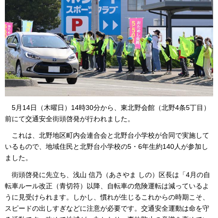
5月14日（木曜日）14時30分から、東北野会館（北野4条5丁目）
前にて交通安全街頭啓発が行われました。
これは、北野地区町内会連合会と北野台小学校が合同で実施して
いるもので、地域住民と北野台小学校の5・6年生約140人が参加し
ました。
街頭啓発に先立ち、浅山 信乃（あさやま しの）区長は「4月の自
転車ルール改正（青切符）以降、自転車の危険運転は減っているよ
うに見受けられます。しかし、慣れが生じるこれからの時期こそ、
スピードの出しすぎなどに注意が必要です。交通安全運動は命を守