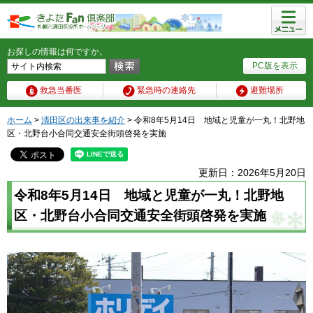
メニュ
ー
お探しの情報は何ですか。
PC版を表示
救急当番医
緊急時の連絡先
避難場所
ホーム
>
清田区の出来事を紹介
> 令和8年5月14日 地域と児童が一丸！北野地
区・北野台小合同交通安全街頭啓発を実施
更新日：2026年5月20日
令和8年5月14日 地域と児童が一丸！北野地
区・北野台小合同交通安全街頭啓発を実施