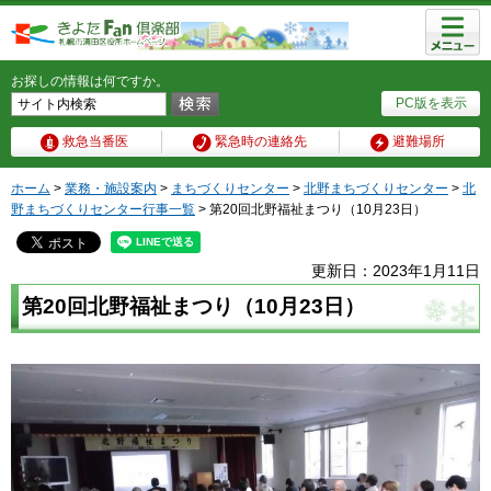
メニュ
ー
お探しの情報は何ですか。
PC版を表示
救急当番医
緊急時の連絡先
避難場所
ホーム
>
業務・施設案内
>
まちづくりセンター
>
北野まちづくりセンター
>
北
野まちづくりセンター行事一覧
> 第20回北野福祉まつり（10月23日）
更新日：2023年1月11日
第20回北野福祉まつり（10月23日）