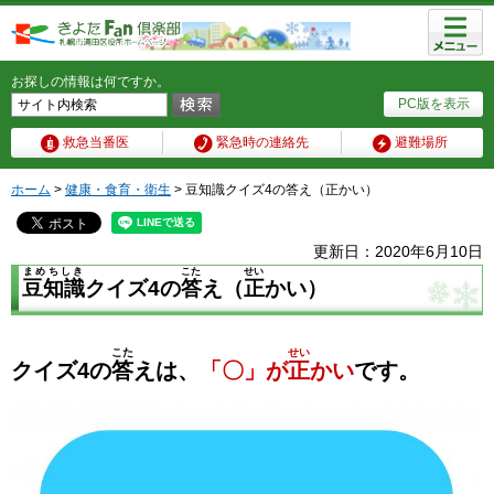
メニュ
ー
お探しの情報は何ですか。
PC版を表示
救急当番医
緊急時の連絡先
避難場所
ホーム
>
健康・食育・衛生
> 豆知識クイズ4の答え（正かい）
更新日：2020年6月10日
まめちしき
こた
せい
豆知識
クイズ4の
答
え（
正
かい）
こた
せい
クイズ4の
答
えは、
「〇」
が
正
かい
です。