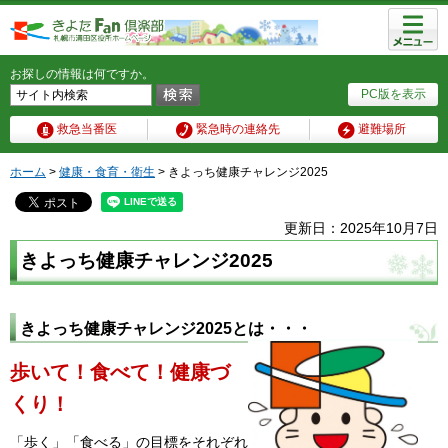
メニュ
ー
お探しの情報は何ですか。
PC版を表示
救急当番医
緊急時の連絡先
避難場所
ホーム
>
健康・食育・衛生
> きよっち健康チャレンジ2025
更新日：2025年10月7日
きよっち健康チャレンジ2025
きよっち健康チャレンジ2025とは・・・
歩いて！食べて！健康づ
くり！
「歩く」「食べる」の目標をそれぞれ