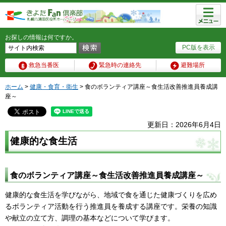
メニュ
ー
お探しの情報は何ですか。
PC版を表示
救急当番医
緊急時の連絡先
避難場所
ホーム
>
健康・食育・衛生
> 食のボランティア講座～食生活改善推進員養成講
座～
更新日：2026年6月4日
健康的な食生活
食のボランティア講座～食生活改善推進員養成講座～
健康的な食生活を学びながら、地域で食を通じた健康づくりを広め
るボランティア活動を行う推進員を養成する講座です。栄養の知識
や献立の立て方、調理の基本などについて学びます。