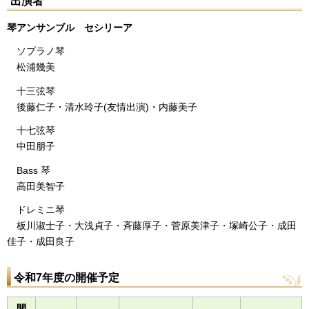
出演者
琴アンサンブル セシリーア
ソプラノ琴
松浦幾美
十三弦琴
後藤仁子・清水玲子(友情出演)・内藤美子
十七弦琴
中田朋子
Bass 琴
高田美智子
ドレミニ琴
板川淑士子・大浅貞子・斉藤厚子・菅原美津子・塚崎公子・成田
佳子・成田良子
令和7年度の開催予定
開