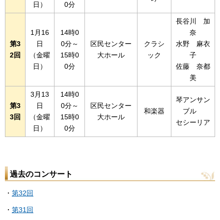
日）
0分
長谷川 加
1月16
14時0
奈
第3
日
0分～
区民センター
クラシ
水野 麻衣
2回
（金曜
15時0
大ホール
ック
子
日）
0分
佐藤 奈都
美
3月13
14時0
琴アンサン
第3
日
0分～
区民センター
和楽器
ブル
3回
（金曜
15時0
大ホール
セシーリア
日）
0分
過去のコンサート
・
第32回
・
第31回