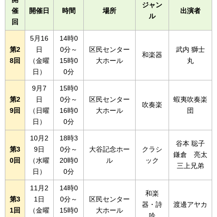
ジャン
催
開催日
時間
場所
出演者
ル
回
5月16
14時0
第2
日
0分～
区民センター
武内 獅士
和楽器
8回
（金曜
15時0
大ホール
丸
日）
0分
9月7
15時0
第2
日
0分～
区民センター
蝦夷吹奏楽
吹奏楽
9回
（日曜
16時0
大ホール
団
日）
0分
10月2
18時3
谷本 聡子
第3
9日
0分～
大谷記念ホー
クラシ
鎌倉 亮太
0回
（水曜
20時0
ル
ック
三上兄弟
日）
0分
11月2
14時0
和楽
第3
1日
0分～
区民センター
器・詩
渡邊アヤカ
1回
（金曜
15時0
大ホール
吟