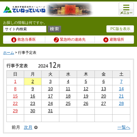
メニュ
ー
お探しの情報は何ですか。
PC版を表示
救急当番医
緊急時の連絡先
避難場所
ホーム
> 行事予定表
日
月
火
水
木
金
土
1
2
3
4
5
6
7
8
9
10
11
12
13
14
15
16
17
18
19
20
21
22
23
24
25
26
27
28
29
30
31
前月
次月
一覧へ