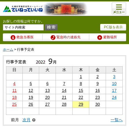
メニュ
ー
お探しの情報は何ですか。
PC版を表示
救急当番医
緊急時の連絡先
避難場所
ホーム
> 行事予定表
日
月
火
水
木
金
土
1
2
3
4
5
6
7
8
9
10
11
12
13
14
15
16
17
18
19
20
21
22
23
24
25
26
27
28
29
30
前月
次月
一覧へ