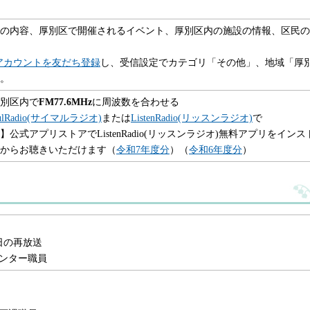
の内容、厚別区で開催されるイベント、厚別区内の施設の情報、区民の
式アカウントを友だち登録
し、受信設定でカテゴリ「その他」、地域「厚
。
別区内で
FM77.6MHz
に周波数を合わせる
ulRadio(サイマルラジオ)
または
ListenRadio(リッスンラジオ)
で
公式アプリストアでListenRadio(リッスンラジオ)無料アプリをインス
からお聴きいただけます（
令和7年度分
）（
令和6年度分
）
日の再放送
ンター職員