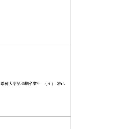
）
瑞穂大学第36期卒業生 小山 雅己