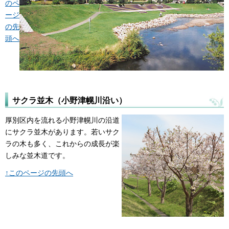
のペ
ージ
の先
頭へ
サクラ並木（小野津幌川沿い）
厚別区内を流れる小野津幌川の沿道
にサクラ並木があります。若いサク
ラの木も多く、これからの成長が楽
しみな並木道です。
↑このページの先頭へ