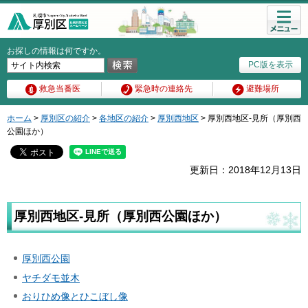
メニュ
ー
お探しの情報は何ですか。
PC版を表示
救急当番医
緊急時の連絡先
避難場所
ホーム
>
厚別区の紹介
>
各地区の紹介
>
厚別西地区
> 厚別西地区-見所（厚別西
公園ほか）
更新日：2018年12月13日
厚別西地区-見所（厚別西公園ほか）
厚別西公園
ヤチダモ並木
おりひめ像とひこぼし像