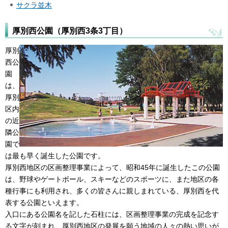
サクラ並木
厚別西公園（厚別西3条3丁目）
厚別
西公
園
は、
厚別
区内
の近
隣公
園で
は最も早く誕生した公園です。
厚別西地区の区画整理事業によって、昭和45年に誕生したこの公園
は、野球やゲートボール、スキーなどのスポーツに、また地区の各
種行事にも利用され、多くの皆さんに親しまれている、厚別西を代
表する公園といえます。
入口にある公園名を記した石柱には、区画整理事業の完成を記念す
る文字が刻まれ、厚別西地区の発展を願う地域の人々の熱い思いが