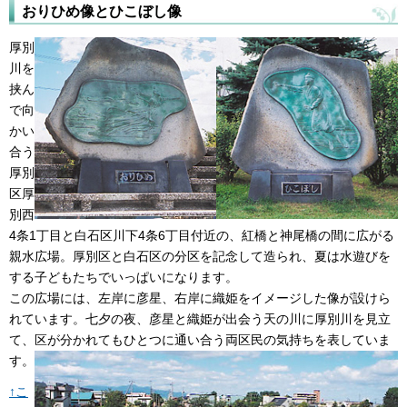
おりひめ像とひこぼし像
厚別
川を
挟ん
で向
かい
合う
厚別
区厚
別西
4条1丁目と白石区川下4条6丁目付近の、紅橋と神尾橋の間に広がる
親水広場。厚別区と白石区の分区を記念して造られ、夏は水遊びを
する子どもたちでいっぱいになります。
この広場には、左岸に彦星、右岸に織姫をイメージした像が設けら
れています。七夕の夜、彦星と織姫が出会う天の川に厚別川を見立
て、区が分かれてもひとつに通い合う両区民の気持ちを表していま
す。
↑こ