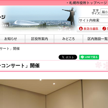
文字サイズ
縮小
救急当番医
緊急
ンサート」開催
ーコンサート」開催