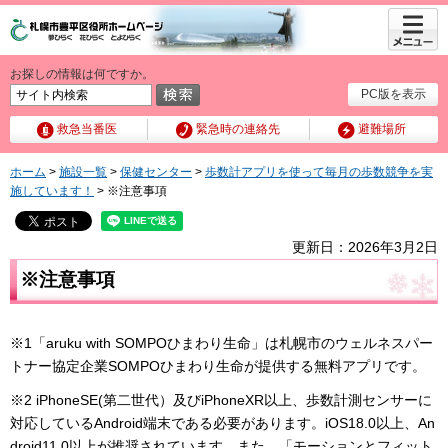
メニュ
ー
お探しの情報は何ですか。
PC版を表示
救急当番医
緊急時の連絡先
避難場所
ホーム
>
施設一覧
>
保健センター
>
歩数計アプリを使って毎月の歩数競争を実
施しています！
> ※注意事項
更新日：2026年3月2日
※注意事項
※1「aruku with SOMPOひまわり生命」は札幌市のウェルネスパー
トナー協定企業SOMPOひまわり生命が提供する無料アプリです。
※2 iPhoneSE(第二世代）及びiPhoneXR以上、歩数計測センサーに
対応しているAndroid端末である必要があります。iOS18.0以上、An
droid11.0以上が推奨されています。また、「モーションとフィット