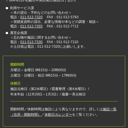
〒064-8516 札幌市中央区南22条西13丁目1-1
利用サービス課
＜本の貸出・予約などのお問い合わせ＞
電話：
011-512-7320
FAX：011-512-5783
＜視聴覚資料の貸出、必要な情報や本などの調査・相談＞
電話：
011-512-7355
FAX：011-512-7712
運営企画課
＜忘れ物や施設に関するお問い合わせ＞
電話：
011-512-7330
FAX：011-512-7110
※土日祝は電話：011-512-7320にお願いします。
開館時間
月曜日～金曜日 9時15分～20時00分
土曜日・日曜日・祝日 9時15分～17時00分
休館日
施設点検日（第2水曜日）/ 図書整理（第4水曜日）/
年末年始（12月29日～1月3日）/ 蔵書一斉点検日
開館時間／休館時間は施設により異なりますので、詳しくは
施設一覧
（住所・開館時間）
／
休館日カレンダー
をご覧ください。